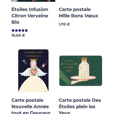
Étoiles Infusion
Carte postale
Citron Verveine
Mille Bons Vœux
Bio
1,70
€
19,00
€
Note
5.00
sur 5
Carte postale
Carte postale Des
Nouvelle Année
Étoiles plein les
tout en Douceur
Yeux