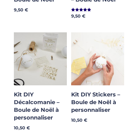
9,50
€
9,50
€
Note
5.00
sur 5
Kit DIY
Kit DIY Stickers –
Décalcomanie –
Boule de Noël à
Boule de Noël à
personnaliser
personnaliser
10,50
€
10,50
€