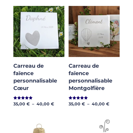
Carreau de
Carreau de
faïence
faïence
personnalisable
personnalisable
Cœur
Montgolfière
Plage
Plage
35,00
€
–
40,00
€
35,00
€
–
40,00
€
Note
Note
5.00
5.00
de
de
sur 5
sur 5
prix :
prix :
35,00 €
35,00 €
à
à