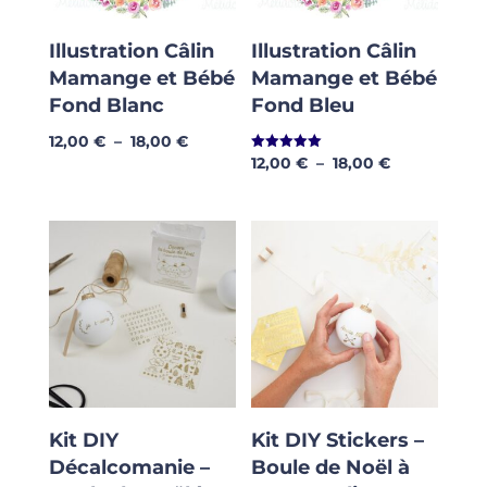
Illustration Câlin
Illustration Câlin
Mamange et Bébé
Mamange et Bébé
Fond Blanc
Fond Bleu
Plage
12,00
€
–
18,00
€
Plage
12,00
€
–
18,00
€
Note
de
5.00
de
sur 5
prix :
prix :
12,00 €
12,00 €
à
à
18,00 €
18,00 €
Kit DIY
Kit DIY Stickers –
Décalcomanie –
Boule de Noël à