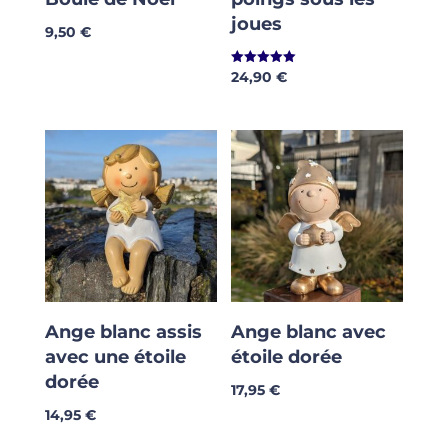
joues
9,50
€
24,90
€
Note
5.00
sur 5
Ange blanc assis
Ange blanc avec
avec une étoile
étoile dorée
dorée
17,95
€
14,95
€