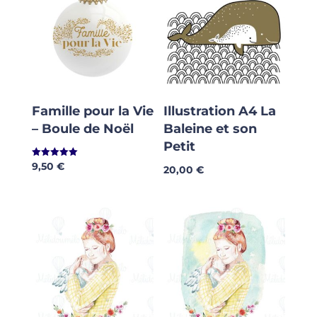
40,00 €
40,00 €
Famille pour la Vie
Illustration A4 La
– Boule de Noël
Baleine et son
Petit
9,50
€
Note
20,00
€
5.00
sur 5