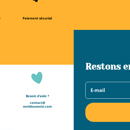
l
Paiement sécurisé
Restons e
Besoin d’aide ?
contact@
melidoumelo.com