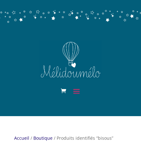
Accueil
/
Boutique
/ Produits identifiés “bisous”