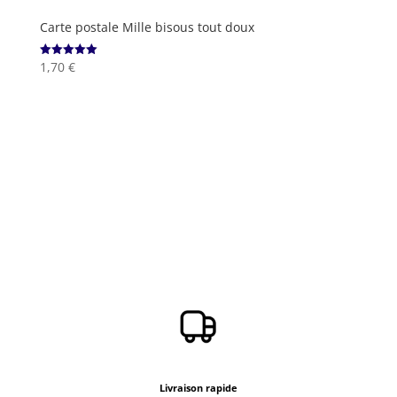
Carte postale Mille bisous tout doux
1,70
€
Note
5.00
sur 5
Livraison rapide