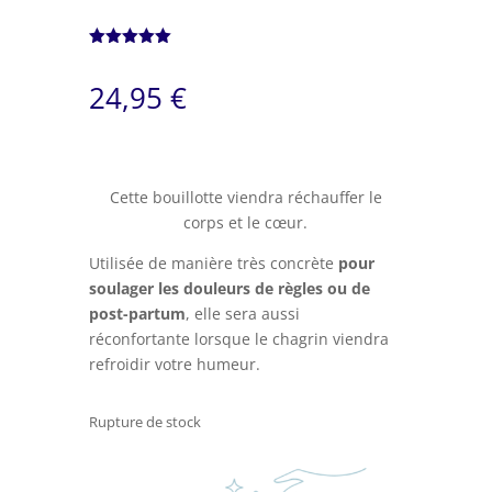
Noté
5.00
sur 5
24,95
€
basé sur
notation
client
Cette bouillotte viendra réchauffer le
corps et le cœur.
Utilisée de manière très concrète
pour
soulager les douleurs de règles ou de
post-partum
, elle sera aussi
réconfortante lorsque le chagrin viendra
refroidir votre humeur.
Rupture de stock