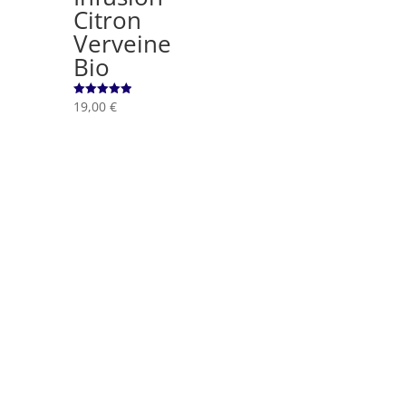
Citron
Verveine
Bio
19,00
€
Note
5.00
sur 5