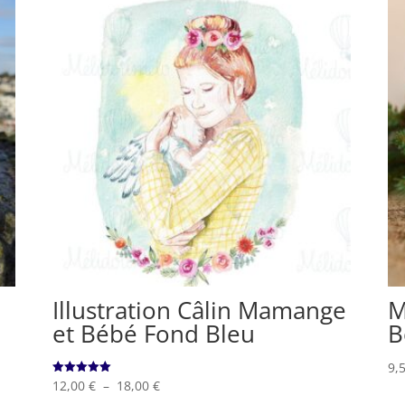
Illustration Câlin Mamange
M
et Bébé Fond Bleu
B
9,
Plage
12,00
€
–
18,00
€
Note
5.00
sur 5