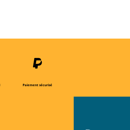
de
prix :
12,00 €
à
18,00 €
l
Paiement sécurisé