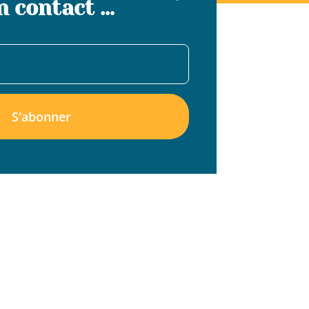
n contact …
S'abonner