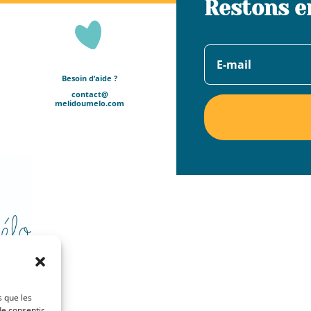
Restons e
Besoin d’aide ?
contact@
melidoumelo.com
s que les
de consentir