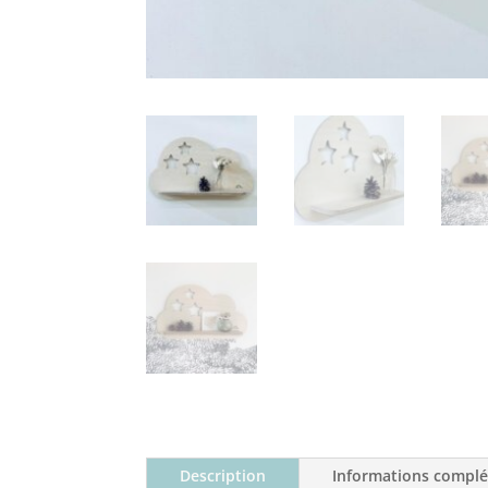
Description
Informations compl