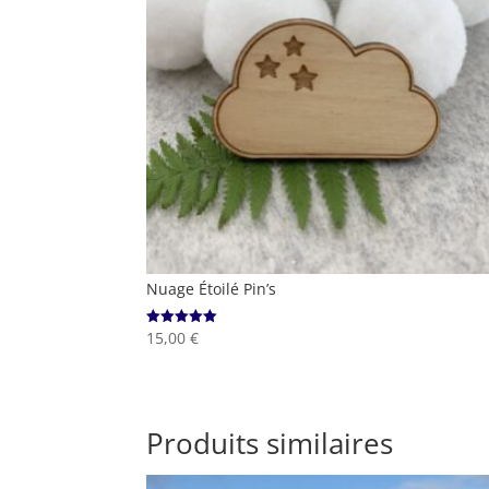
Nuage Étoilé Pin’s
15,00
€
Note
5.00
sur 5
Produits similaires