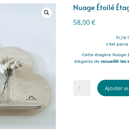
Nuage Étoilé Éta
58,00
€
Si j’a
c’est parce
Cette étagère
Nuage É
élégante de
recueillir les
quantité
Ajouter a
de
Nuage
Étoilé
Étagère
en
bois