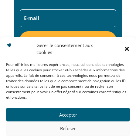
S'abonner
Gérer le consentement aux
cookies
Pour offrir les meilleures expériences, nous utilisons des technologies
telles que les cookies pour stocker et/ou accéder aux informations des
appareils. Le fait de consentir à ces technologies nous permettra de
traiter des données telles que le comportement de navigation ou les ID
Copyright © Mélidoumelo 2022.
Tous droits réservés.
uniques sur ce site. Le fait de ne pas consentir ou de retirer son
consentement peut avoir un effet négatif sur certaines caractéristiques
et fonctions.
Mentions légales
–
Conditions Générales de Vente et
d’Utilisation
Accepter
Conditions de livraison
–
Politique de protection des données
Refuser
Création site internet par Kinko Studio