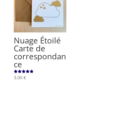
Nuage Étoilé
Carte de
correspondan
ce
3,00
€
Note
5.00
sur 5