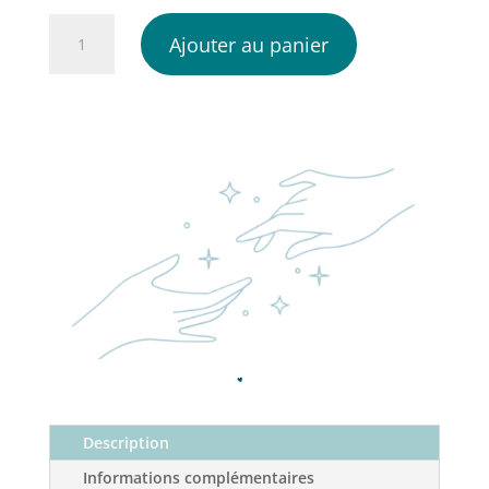
quantité
Ajouter au panier
de
Carte
postale
Love
avec
les
Mains
Description
Informations complémentaires