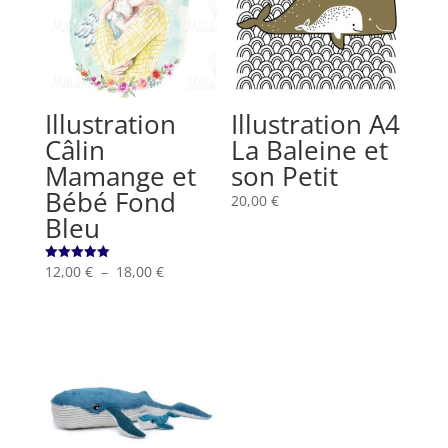
Illustration
Illustration A4
Câlin
La Baleine et
Mamange et
son Petit
Bébé Fond
20,00
€
Bleu
Plage
12,00
€
–
18,00
€
Note
5.00
de
sur 5
prix :
12,00 €
à
18,00 €