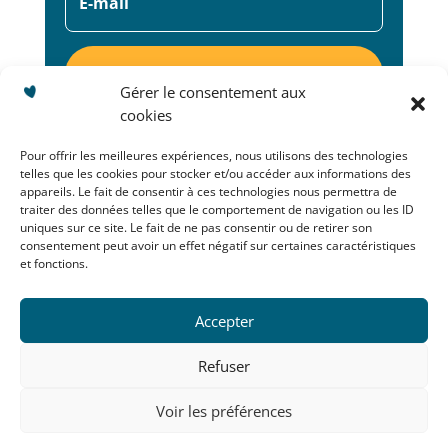
S'abonner
Gérer le consentement aux
cookies
Pour offrir les meilleures expériences, nous utilisons des technologies
telles que les cookies pour stocker et/ou accéder aux informations des
appareils. Le fait de consentir à ces technologies nous permettra de
traiter des données telles que le comportement de navigation ou les ID
Copyright © Mélidoumelo 2022.
Tous droits réservés.
uniques sur ce site. Le fait de ne pas consentir ou de retirer son
consentement peut avoir un effet négatif sur certaines caractéristiques
et fonctions.
Mentions légales
–
Conditions Générales de Vente et
d’Utilisation
Accepter
Conditions de livraison
–
Politique de protection des données
Refuser
Création site internet par Kinko Studio
Voir les préférences