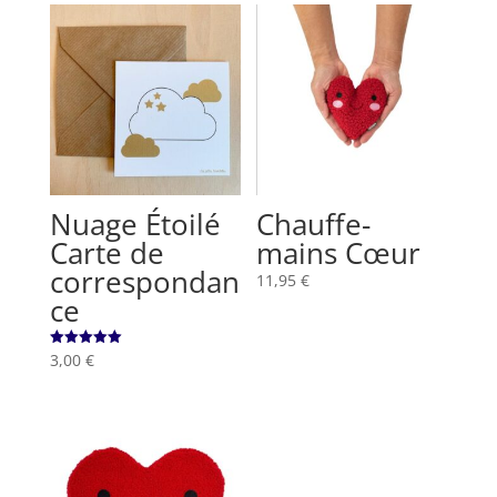
Nuage Étoilé
Chauffe-
Carte de
mains Cœur
correspondan
11,95
€
ce
3,00
€
Note
5.00
sur 5