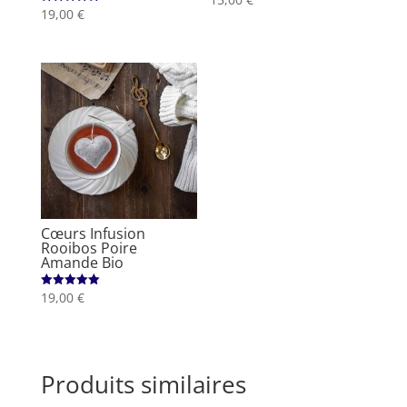
5.00
19,00
€
Note
sur 5
5.00
sur 5
Cœurs Infusion
Rooibos Poire
Amande Bio
19,00
€
Note
5.00
sur 5
Produits similaires