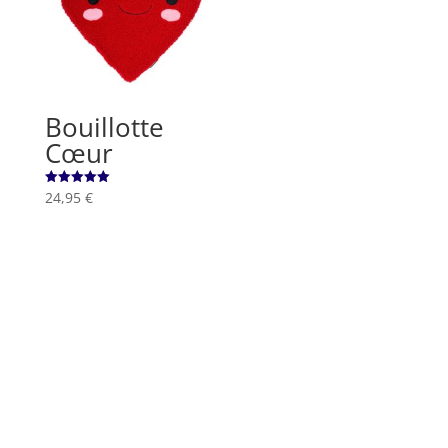
Bouillotte
Cœur
24,95
€
Note
5.00
sur 5